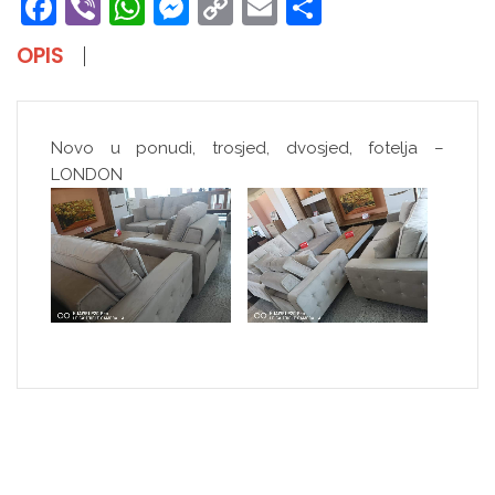
Facebook
Viber
WhatsApp
Messenger
Copy
Email
Share
Link
OPIS
Novo u ponudi, trosjed, dvosjed, fotelja –
LONDON