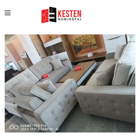
POČETNA
/
TROSJED DVOSJED FOTELJA
/
TDF
LONDON